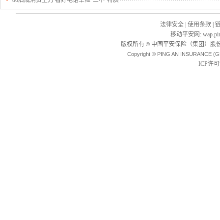
80后成消费主力 看好电话车险“三不”特质
法律安全
|
使用条款
|
移动平安网
:
wap.pi
版权所有
中国平安保险（集团）股份
©
Copyright © PING AN INSURANCE (G
ICP许