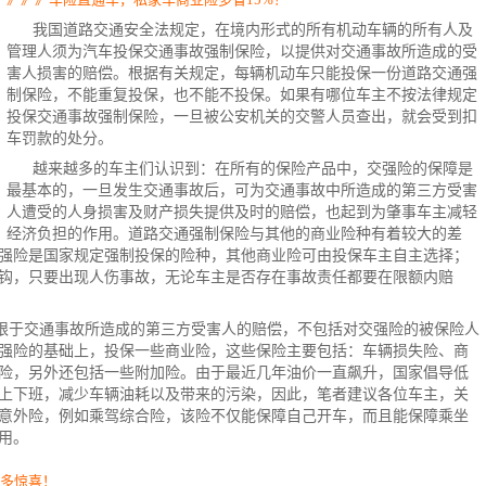
我国道路交通安全法规定，在境内形式的所有机动车辆的所有人及
管理人须为汽车投保交通事故强制保险，以提供对交通事故所造成的受
害人损害的赔偿。根据有关规定，每辆机动车只能投保一份道路交通强
制保险，不能重复投保，也不能不投保。如果有哪位车主不按法律规定
投保交通事故强制保险，一旦被公安机关的交警人员查出，就会受到扣
车罚款的处分。
越来越多的车主们认识到：在所有的
保险产品
中，交强险的保障是
最基本的，一旦发生交通事故后，可为交通事故中所造成的第三方受害
人遭受的人身损害及财产损失提供及时的赔偿，也起到为肇事车主减轻
经济负担的作用。道路交通强制保险与其他的商业险种有着较大的差
强险是国家规定强制投保的险种，其他
商业险
可由投保车主自主选择；
钩，只要出现人伤事故，无论车主是否存在事故责任都要在限额内赔
限于交通事故所造成的第三方受害人的赔偿，不包括对交强险的被保险人
强险的基础上，投保一些商业险，这些保险主要包括：车辆损失险、
商
险，另外还包括一些附加险。由于最近几年油价一直飙升，国家倡导低
上下班，减少车辆油耗以及带来的污染，因此，笔者建议各位车主，关
意外险，例如乘驾综合险，该险不仅能保障自己开车，而且能保障乘坐
用。
更多惊喜！