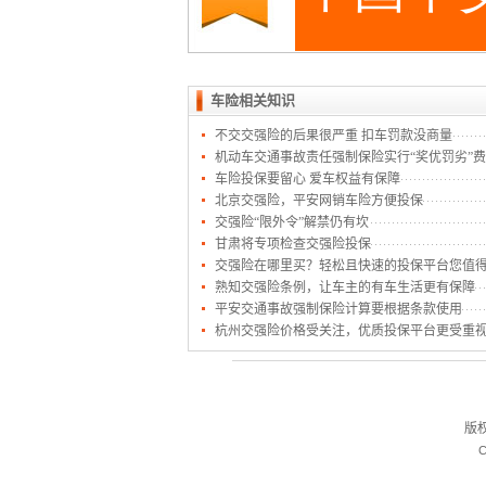
车险相关知识
不交交强险的后果很严重 扣车罚款没商量
机动车交通事故责任强制保险实行“奖优罚劣”
车险投保要留心 爱车权益有保障
北京交强险，平安网销车险方便投保
交强险“限外令”解禁仍有坎
甘肃将专项检查交强险投保
交强险在哪里买？轻松且快速的投保平台您值
熟知交强险条例，让车主的有车生活更有保障
平安交通事故强制保险计算要根据条款使用
杭州交强险价格受关注，优质投保平台更受重
版
C