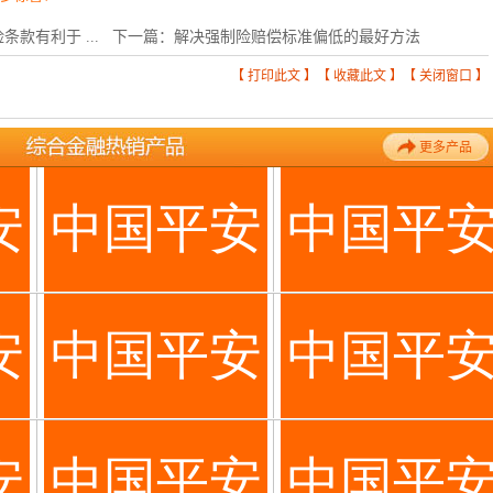
款有利于 ...
下一篇：
解决强制险赔偿标准偏低的最好方法
【
打印此文
】【
收藏此文
】【
关闭窗口
】