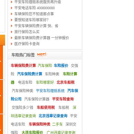
平安车险理赔系统服务再升级
平安电话车险 4008000000
车辆保险您不知道那点事
要想知道车险哪家好？
平安车辆保险费计算 快、省
旅行保险怎么买
最新车辆保险费计算器 一分钟报价
医疗保险卡查询
车险热门标签
车辆保险费计算
汽车保险
车险报价
交强
险
汽车保险费计算
车险种类
车险计算
器
电话车险
车险哪家好
北京车船税
汽车保险种类
平安车险理赔系统
汽车保
险公司
汽车保险计算器
平安车险查询
交强险多少钱
车船使用税
车船税
深
圳违章记录查询
北京违章记录查询
平安
电话车险
车辆保险种类
二手车
深圳交
强险
大连车险报价
广州违章记录查询