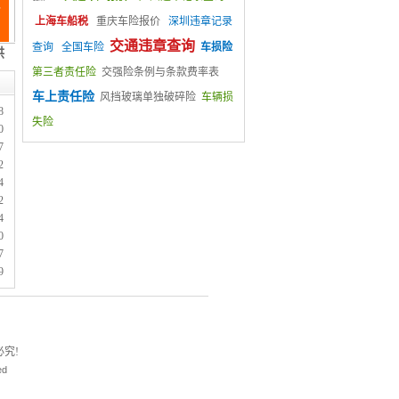
上海车船税
重庆车险报价
深圳违章记录
交通违章查询
查询
全国车险
车损险
第三者责任险
交强险条例与条款费率表
车上责任险
风挡玻璃单独破碎险
车辆损
8
失险
0
7
2
4
2
4
0
7
9
究!
ed