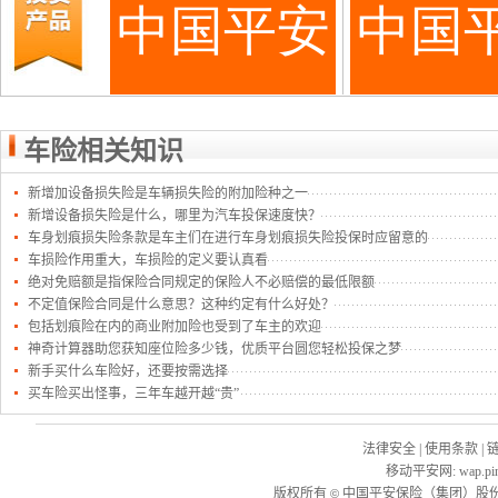
车险相关知识
新增加设备损失险是车辆损失险的附加险种之一
新增设备损失险是什么，哪里为汽车投保速度快？
车身划痕损失险条款是车主们在进行车身划痕损失险投保时应留意的
车损险作用重大，车损险的定义要认真看
绝对免赔额是指保险合同规定的保险人不必赔偿的最低限额
不定值保险合同是什么意思？这种约定有什么好处？
包括划痕险在内的商业附加险也受到了车主的欢迎
神奇计算器助您获知座位险多少钱，优质平台圆您轻松投保之梦
新手买什么车险好，还要按需选择
买车险买出怪事，三年车越开越“贵”
法律安全
|
使用条款
|
移动平安网
:
wap.pi
版权所有
中国平安保险（集团）股份
©