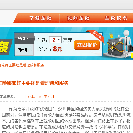
1
哪家好主要还是看理赔和服务
车险哪家好主要还是看理赔和服务
文章来源：
【字体：
大
中
小
】
作为改革开放的“试验田”，深圳特区的经济实力毫无疑问的处在全
国前列，深圳市民的消费能力当然也是非常雄厚。这点从深圳街头川流
不息的各色高档轿车上就能明显的体现出来。但是，道路上车多了，相
应的风险也会增多。车险就成为防范交通意外事故的“保护伞”。在深圳
市内，经营车险业务的产险公司多达数十家，
深圳车险哪家好
就成为多