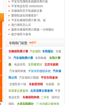
平安车险理赔系统服务再升级
平安电话车险 4008000000
车辆保险您不知道那点事
要想知道车险哪家好？
平安车辆保险费计算 快、省
旅行保险怎么买
最新车辆保险费计算器 一分钟报价
医疗保险卡查询
车险热门标签
车辆保险费计算
汽车保险
车险报价
交强
险
汽车保险费计算
车险种类
车险计算
器
电话车险
车险哪家好
北京车船税
汽车保险种类
平安车险理赔系统
汽车保
险公司
汽车保险计算器
平安车险查询
交强险多少钱
车船使用税
车船税
深
圳违章记录查询
北京违章记录查询
平安
电话车险
车辆保险种类
二手车
深圳交
强险
大连车险报价
广州违章记录查询