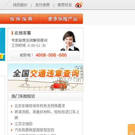
找回报价
|
支付保费
|
推荐好友
2
热门车险知识
北京车辆异地年检有无特殊要求
弄清流程，准备好材料，轻松给进口车上
牌
江苏交强险
汽车购置税是国家规定的