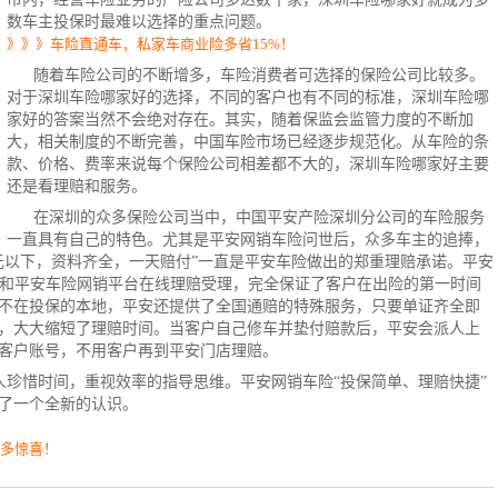
数车主投保时最难以选择的重点问题。
》》》车险直通车，私家车商业险多省15%！
随着车险公司的不断增多，车险消费者可选择的
保险公司
比较多。
对于深圳车险哪家好的选择，不同的客户也有不同的标准，深圳车险哪
家好的答案当然不会绝对存在。其实，随着保监会监管力度的不断加
大，相关制度的不断完善，中国
车险
市场已经逐步规范化。从车险的条
款、价格、费率来说每个保险公司相差都不大的，
深圳车险
哪家好主要
还是看理赔和服务。
在深圳的众多保险公司当中，中国平安产险深圳分公司的车险服务
一直具有自己的特色。尤其是平安网销车险问世后，众多车主的追捧，
元以下，资料齐全，一天赔付”一直是平安车险做出的郑重理赔承诺。平安
电话和平安车险网销平台在线理赔受理，完全保证了客户在出险的第一时间
不在投保的本地，平安还提供了全国通赔的特殊服务，只要单证齐全即
，大大缩短了理赔时间。当客户自己修车并垫付赔款后，平安会派人上
客户账号，不用客户再到平安门店理赔。
人珍惜时间，重视效率的指导思维。平安网销车险“投保简单、理赔快捷”
了一个全新的认识。
更多惊喜！