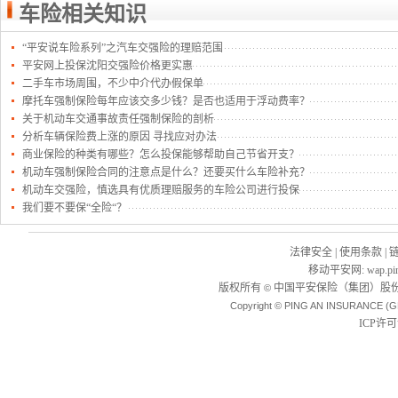
车险相关知识
“平安说车险系列”之汽车交强险的理赔范围
平安网上投保沈阳交强险价格更实惠
二手车市场周围，不少中介代办假保单
摩托车强制保险每年应该交多少钱？是否也适用于浮动费率？
关于机动车交通事故责任强制保险的剖析
分析车辆保险费上涨的原因 寻找应对办法
商业保险的种类有哪些？怎么投保能够帮助自己节省开支？
机动车强制保险合同的注意点是什么？还要买什么车险补充？
机动车交强险，慎选具有优质理赔服务的车险公司进行投保
我们要不要保“全险“？
法律安全
|
使用条款
|
移动平安网
:
wap.pi
版权所有
中国平安保险（集团）股份
©
Copyright © PING AN INSURANCE (G
ICP许