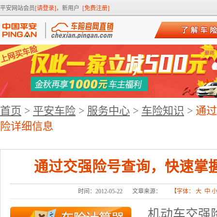
平安网站会员
[请登录]
，新用户
[免费注册]
首页
>
平安车险
>
服务中心
>
车险知识
>
通过
险详细信息
通过交强险号查询，快速掌
时间：2012-05-22
文章来源：
【字体：
大
中
机动车交强