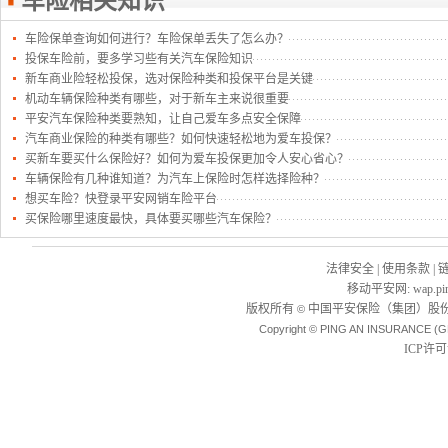
车险相关知识
车险保单查询如何进行？车险保单丢失了怎么办？
投保车险前，要多学习些有关汽车保险知识
新车商业险轻松投保，选对保险种类和投保平台是关键
机动车辆保险种类有哪些，对于新车主来说很重要
平安汽车保险种类要熟知，让自己爱车多点安全保障
汽车商业保险的种类有哪些？如何快速轻松地为爱车投保？
买新车要买什么保险好？如何为爱车投保更加令人安心省心？
车辆保险有几种谁知道？为汽车上保险时怎样选择险种？
想买车险？快登录平安网销车险平台
买保险哪里速度最快，具体要买哪些汽车保险？
法律安全
|
使用条款
|
移动平安网
:
wap.pi
版权所有
中国平安保险（集团）股份
©
Copyright © PING AN INSURANCE (G
ICP许