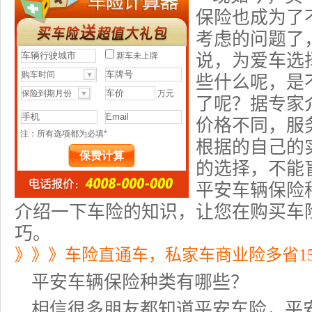
保险
也成为了
考虑的问题了
说，为爱车选
些什么呢，是
了呢？据专家
价格不同，服
根据的自己的
的选择，不能
平安车辆保险
介绍一下车险的知识，让您在购买车
巧。
》》》车险直通车，私家车商业险多省1
平安车辆保险种类有哪些？
相信很多朋友都知道平安
车险
，平