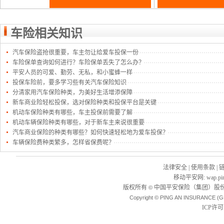
车险相关知识
汽车保险盗抢很重要，车主勿让给爱车投保一份
车险保单查询如何进行？车险保单丢失了怎么办？
平安人员的可爱、勤劳、无私，和小蜜蜂一样
投保车险前，要多学习些有关汽车保险知识
分清家用汽车保险种类，为美好生活增添保障
新车商业险轻松投保，选对保险种类和投保平台是关键
机动车保险种类有哪些，车主投保前需要了解
机动车辆保险种类有哪些，对于新车主来说很重要
汽车商业保险的种类有哪些？如何快速轻松地为爱车投保？
车辆保险费种类繁多，怎样省保费呢？
法律安全
|
使用条款
|
移动平安网
:
wap.pi
版权所有
中国平安保险（集团）股份
©
Copyright © PING AN INSURANCE (G
ICP许