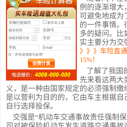
例的逐渐增大
可避免地成为
的一件事情。
多的疑问。比
实主要分为
交
》》》车险直
15%！
了解了我国
先来看这两大
义，是一种由国家规定的必须强制缴
是以营利为目的的，它由车主根据自
自行选择投保。
交强是“机动车交通事故
责任强制保
司对被保险机动车发生道路交通事故