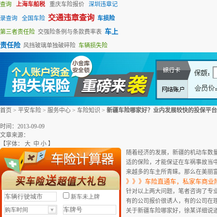
查询
上海车船税
重庆车险报价
深圳违章记
交通违章查询
录查询
全国车险
车损险
车上
第三者责任险
交强险条例与条款费率表
责任险
风挡玻璃单独破碎险
车辆损失险
首页
>
平安车险
>
服务中心
>
车险知识
>
新疆车险哪家好？业内发展较快的投保平台
时间：2013-09-09
文章来源：
【字体：
大
中
小
】
随着经济的发展，新疆的机动车数
适的保险，才能保证在车祸事故当
来越多的车主所青睐。那么在美丽
》》》车险直通车，私家车商业险
针对以上两大问题，笔者咨询了专
有的公司报价很诱人，有的公司在
关于新疆车险哪家好，徐某详细说