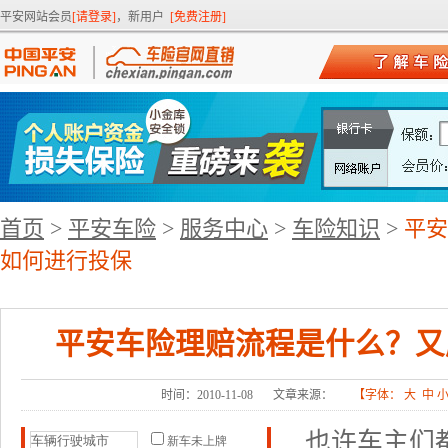
平安网站会员
[请登录]
，新用户
[免费注册]
首页
>
平安车险
>
服务中心
>
车险知识
>
平安
如何进行投保
平安车险理赔流程是什么？又
时间：2010-11-08
文章来源：
【字体：
大
中
也许车主们