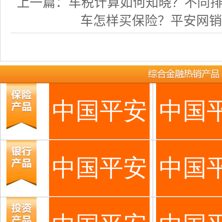
上一篇：
车税计算如何知晓？不同排量车
车怎样买保险？平安网销