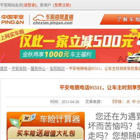
平安网站会员
[请登录]
，新用户
[免费注册]
首页
>
平安车险
>
服务中心
>
车险知识
>
平安电销电话95511，让车主时刻享受优惠
平安电销电话95511，让车主时刻
时间：2011-04-26
文章来源：
【字体：
大
中
您还在为遇
坏而苦恼吗？
走吗？您想随