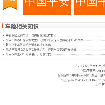
车险相关知识
平安保险公司电话，咨询投保理赔样样行
平安车险客户在事故发生后可拨打平安保险理赔电话95511报案
拨打平安车险索赔电话实现快速理赔
电话平安保险客服电话是多少？让你的生活更加轻松愉快
平安保险查询：简单易行，方便快捷
法律安全
|
使用条款
|
移动平安网
:
wap.pi
版权所有
中国平安保险（集团）股份
©
Copyright © PING AN INSURANCE (G
ICP许