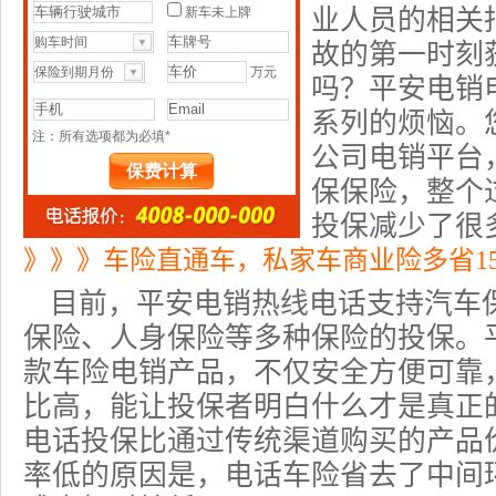
业人员的相关
故的第一时刻
吗？平安电销
系列的烦恼。
公司电销平台
保保险，整个
投保减少了很
》》》车险直通车，私家车商业险多省1
目前，平安电销热线电话支持
汽车
保险、人身保险等多种保险的投保。
款车险电销产品，不仅安全方便可靠
比高，能让投保者明白什么才是真正
电话投保
比通过传统渠道购买的产品
率低的原因是，
电话车险
省去了中间