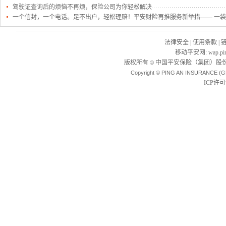
驾驶证查询后的烦恼不再烦，保险公司为你轻松解决
一个信封，一个电话。足不出户，轻松理赔！平安财险再推服务新举措—— 一
法律安全
|
使用条款
|
移动平安网
:
wap.pi
版权所有
中国平安保险（集团）股份
©
Copyright © PING AN INSURANCE (G
ICP许