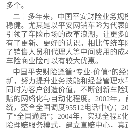
多个。
二十多年来，中国平安财险业务规
稳健。尤其是以平安网销车险为代表
引领了车险市场的改革浪潮，让更多
有了更新、更好的认识。相比传统车
了销售人员和代理人等中间费用的成
车险商业险
可以有较大优惠。
中国平安财险遵循“专业·价值”的
新，努力提升业务技能和经营管理水
同时为客户创造价值，不断创新车险
赔的网络化与自动化程度。2002年，
统，整合全国调度
95512
电话中心；2
了“全国通赔”；2004年，实现全程E
险理赔服务模式，建立直赔中心，真