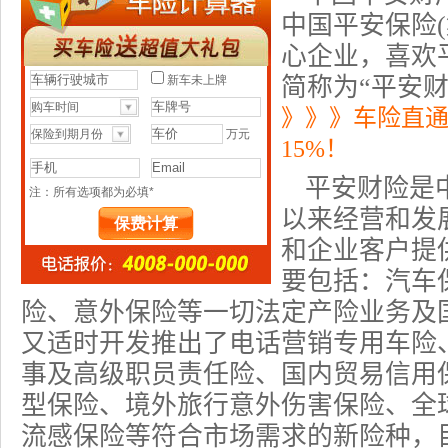
中国平安保险
心企业，喜欢
简称为“平安财
》》》车险直
15%！
平安财险是
以来经营和发
和企业客户提
要包括：
汽车
险、意外保险等一切法定产险业务及
又适时开发推出了电话营销专用车险
事及高级职员责任险、国内贸易信用
型保险、境外旅行意外伤害保险、全球
流感保险等符合市场需求的新险种，目