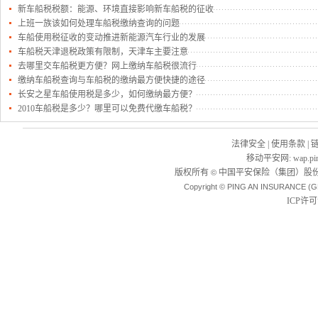
新车船税税额：能源、环境直接影响新车船税的征收
上班一族该如何处理车船税缴纳查询的问题
车船使用税征收的变动推进新能源汽车行业的发展
车船税天津退税政策有限制，天津车主要注意
去哪里交车船税更方便？网上缴纳车船税很流行
缴纳车船税查询与车船税的缴纳最方便快捷的途径
长安之星车船使用税是多少，如何缴纳最方便？
2010车船税是多少？哪里可以免费代缴车船税？
法律安全
|
使用条款
|
移动平安网
:
wap.pi
版权所有
中国平安保险（集团）股份
©
Copyright © PING AN INSURANCE (G
ICP许