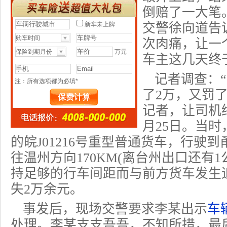
倒赔了一大笔
交警徐向道告
次肉痛，让一
车主这几天终
记者调查：
了2万，又罚了
记者，让司机
月25日。当
的皖J01216号重型普通货车，行驶
往温州方向170KM(离台州出口还有
持足够的行车间距而与前方货车发生
失2万余元。
事发后，现场交警要求李某出示
车
处理。李某支支吾吾，不知所措，最