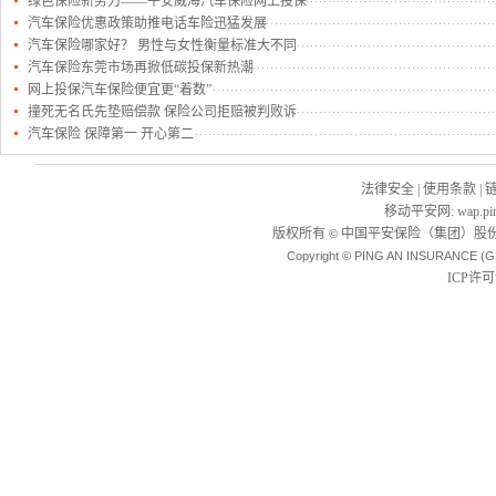
绿色保险新势力——平安威海汽车保险网上投保
汽车保险优惠政策助推电话车险迅猛发展
汽车保险哪家好？ 男性与女性衡量标准大不同
汽车保险东莞市场再掀低碳投保新热潮
网上投保汽车保险便宜更“着数”
撞死无名氏先垫赔偿款 保险公司拒赔被判败诉
汽车保险 保障第一 开心第二
法律安全
|
使用条款
|
移动平安网
:
wap.pi
版权所有
中国平安保险（集团）股份
©
Copyright © PING AN INSURANCE (G
ICP许