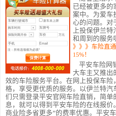
已经被更多的
案中。为爱车
心的问题。对
上投保
伊兰特
和周到的服务
》》》车险直
15%！
平安
车险
网
大车主又推出
效的车险服务平台。在网上
投保车险
格，享受更优质的服务。以伊兰特
汽
们只需登录平安官网车险直销，简单
息，就可以得到平安车险的在线报价
商业险
多省更多”的费率优惠。平安