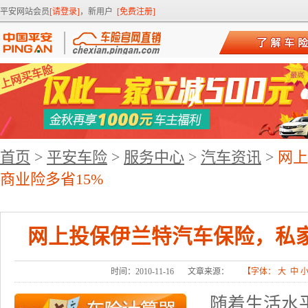
平安网站会员
[请登录]
，新用户
[免费注册]
首页
>
平安车险
>
服务中心
>
汽车资讯
>
网上
商业险多省15%
网上投保伊兰特汽车保险，私家
时间：2010-11-16
文章来源：
【字体：
大
中
随着生活水