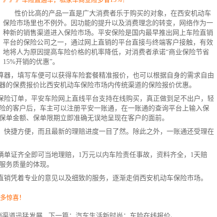
性价比高的产品一直是广大消费者乐于购买的对象，在西安机动车
保险市场里也不例外。因功能的提升以及消费理念的转变，网络作为一
种新的销售渠道进入保险市场。
平安保险
是国内最早推出
网上车险
直销
平台的
保险公司
之一，通过网上直销的平台直接与终端客户接触，有效
地将人为原因提高车险价格的机率降低，对消费者承诺“商业保险节省
15%开销的优惠”。
算
器，填写车便可以获得车险套餐精准报价，也可以根据自身的需求自由
器的保费报价比西安机动车保险市场内传统渠道的
保险报价
优惠。
保险订单，平安车险网上直线平台支持在线购买，真正做到足不出户，轻
险的客户后，车主可以注册平安一账通，在一账通的查询平台上输入保
保单金额、保单限期立即准确无误地呈现在客户的面前。
，快捷方便，而且最新的理赔进度一目了然。除此之外，一账通还受理在
辆单证齐全即可当地理赔，1万元以内车险责任事故，资料齐全，1天赔
服务质量的体现。
直销凭着专业的意见以及细致的服务，逐渐走俏西安机动车保险市场。
更多惊喜！
销渠道迅猛发展
下一篇：
汽车生活新时尚：车险在线报价、 ...