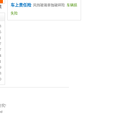
车上责任险
风挡玻璃单独破碎险
车辆损
失险
3
5
1
7
7
4
1
9
8
0
究!
ed