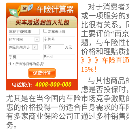
对于消费者
或一项服务的
比很有关系。
主要评价“南
题，与
车险
性
价格和理赔质
》》》车险直
15%！
与其他商品
虑是否投保时
尤其是在当今国内车险市场竞争激励
惠的价格投得一份适合自身需求的车
有多家
商业保险公司
正通过多种销售
务。