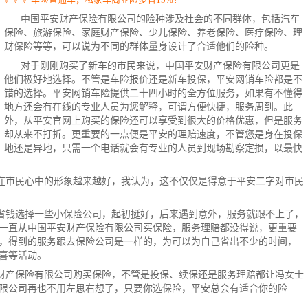
中国平安财产保险有限公司的险种涉及社会的不同群体，包括
汽车
保险
、旅游保险、家庭财产保险、少儿保险、养老保险、医疗保险、理
财保险等等，可以说为不同的群体量身设计了合适他们的险种。
对于刚刚购买了新车的市民来说，中国平安财产保险有限公司更是
他们极好地选择。不管是
车险报价
还是新车投保，平安网销车险都是不
错的选择。平安网销
车险
提供二十四小时的全方位服务，如果有不懂得
地方还会有在线的专业人员为您解释，可谓方便快捷，服务周到。此
外，从平安官网上购买的保险还可以享受到很大的价格优惠，但是服务
却从来不打折。更重要的一点便是平安的理赔速度，不管您是身在投保
地还是异地，只需一个电话就会有专业的人员到现场勘察定损，以最快
在市民心中的形象越来越好，我认为，这不仅仅是得意于平安二字对市民
省钱选择一些小保险公司，起初挺好，后来遇到意外，服务就跟不上了，
一直从中国平安财产保险有限公司买保险，服务理赔都没得说，更重要
，得到的服务跟去保险公司是一样的，为可以为自己省出不少的时间，
喜等活动。
财产保险有限公司购买保险，不管是投保、续保还是服务理赔都让冯女士
限公司再也不用左思右想了，只要你选保险，平安总会有适合你的险