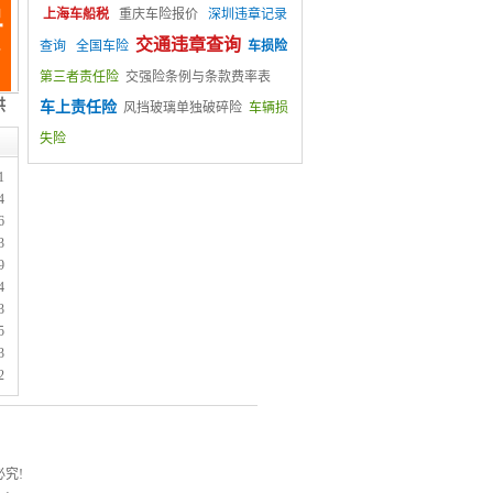
上海车船税
重庆车险报价
深圳违章记录
交通违章查询
查询
全国车险
车损险
第三者责任险
交强险条例与条款费率表
车上责任险
风挡玻璃单独破碎险
车辆损
失险
1
4
6
3
9
4
3
5
3
2
究!