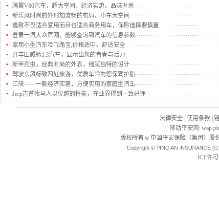
腾翼V80汽车，超大空间、经济实惠、品味时尚
新乐风时尚的外形加流畅的布局，小车大空间
逸致不仅适合家用而且也适合商务用车，保险选择要慎重
登录一汽大众官网，能够查询到汽车的信息参数
家用小型汽车哈飞路宝,价格适中、舒适安全
开丰田威驰1.3汽车，显示出您的青春与活力
新甲壳虫，经典时尚的外表，细腻独特的设计
驾驶东风标致四处旅游，优质车险为您保驾护航
江陵——一款经济实惠，方便实用的家庭型汽车
Jeep吉普牧马人以优越的性能，在业界得到一致好评
法律安全
|
使用条款
|
移动平安网
:
wap.pi
版权所有
中国平安保险（集团）股份
©
Copyright © PING AN INSURANCE (G
ICP许