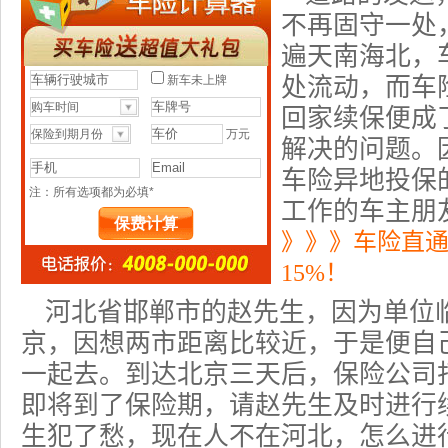
不再固守一处
遍天南海北，
处流动，而车
回家续保便成
解决的问题。
车险异地投保
工作的车主朋
》》》车险直
15%！
河北省邯郸市的赵先生，因为单位
京，因想两市距离比较近，于是便自
一起去。到达北京三天后，保险公司
即将到了保险期，请赵先生及时进行
生犯了愁，现在人不在河北，怎么进