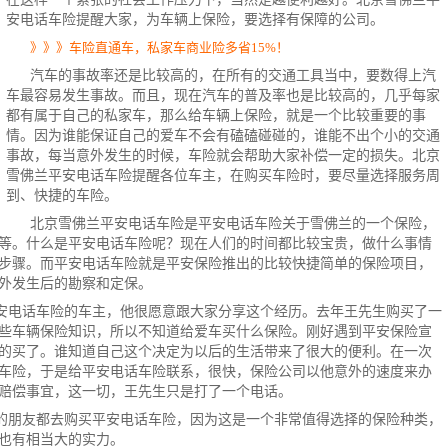
安
电话车险
提醒大家，为
车辆上保险
，要选择有保障的公司。
》》》车险直通车，私家车商业险多省15%！
汽车的事故率还是比较高的，在所有的交通工具当中，要数得上汽
车最容易发生事故。而且，现在汽车的普及率也是比较高的，几乎每家
都有属于自己的私家车，那么给车辆上保险，就是一个比较重要的事
情。因为谁能保证自己的爱车不会有磕磕碰碰的，谁能不出个小的交通
事故，每当意外发生的时候，车险就会帮助大家补偿一定的损失。北京
雪佛兰平安电话车险提醒各位车主，在购买车险时，要尽量选择服务周
到、快捷的
车险
。
北京雪佛兰平安电话车险是平安电话车险关于雪佛兰的一个保险，
等。什么是平安电话车险呢？现在人们的时间都比较宝贵，做什么事情
步骤。而平安电话车险就是平安保险推出的比较快捷简单的保险项目，
外发生后的勘察和定保。
安电话车险的车主，他很愿意跟大家分享这个经历。去年王先生购买了一
些车辆保险知识，所以不知道给爱车买什么保险。刚好遇到平安保险宣
的买了。谁知道自己这个决定为以后的生活带来了很大的便利。在一次
车险，于是给平安电话车险联系，很快，
保险公司
以他意外的速度来办
赔偿事宜，这一切，王先生只是打了一个电话。
的朋友都去购买平安电话车险，因为这是一个非常值得选择的保险种类，
也有相当大的实力。