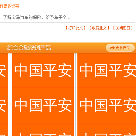
有更多惊喜！
：
了解宝马汽车的保险，给予车子全 ...
【
打印此文
】【
收藏此文
】【
关闭窗口
】