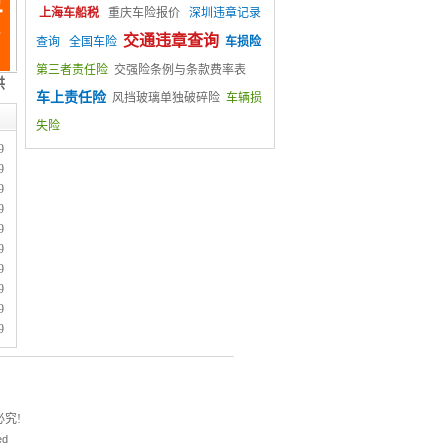
上海车船税
重庆车险报价
深圳违章记录
交通违章查询
查询
全国车险
车损险
第三者责任险
交强险条例与条款费率表
车上责任险
风挡玻璃单独破碎险
车辆损
失险
9
9
9
9
9
9
9
9
9
9
究!
ed