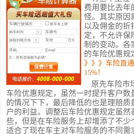
费用要比去年
怪。其实原因
以及佣金的折
定，不允许
保
制的变动。各
的
车险优惠
规
》》》车险直
15%！
原先车险市
车险优惠规定，虽然一时提升客户数
的情况下下，最后降低的也是理赔质
户的利益。调整后
车险
优惠规定虽然
些，但是在车险服务上却增添了不少
适合了现在车主对车险服务的不同需