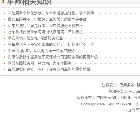
车险相关知识
车险服务个性化定制，车主生活更加轻松、更有保障！
最低车险并不一定最好，车险服务质量才是关键
买车险送礼品虽是好事，但车险服务不能放松
对车险柜台出单学习培训认真落实、严加考核
平安直销车险首推 “蜜蜂服务标准”
有车生活有了平安小蜜蜂的陪伴，一切都变得不一样！
平安“小蜜蜂”，认真地为每一位客户服务
先赔付后修车服务是平安保险公司理赔服务的再度升级
深蓝车险服务网，努力为广大车主服务
车险联盟的建立，有利于提高我国车险的服务质量
法律安全
|
使用条款
|
移动平安网
:
wap.pi
版权所有
中国平安保险（集团）股份
©
Copyright © PING AN INSURANCE (G
ICP许