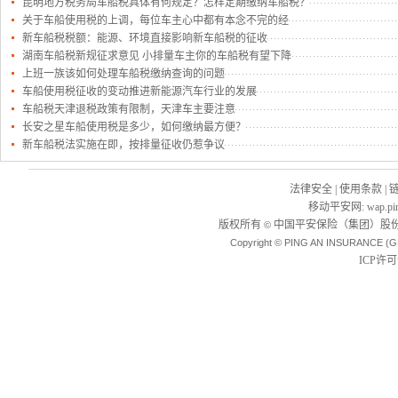
昆明地方税务局车船税具体有何规定？怎样定期缴纳车船税？
关于车船使用税的上调，每位车主心中都有本念不完的经
新车船税税额：能源、环境直接影响新车船税的征收
湖南车船税新规征求意见 小排量车主你的车船税有望下降
上班一族该如何处理车船税缴纳查询的问题
车船使用税征收的变动推进新能源汽车行业的发展
车船税天津退税政策有限制，天津车主要注意
长安之星车船使用税是多少，如何缴纳最方便？
新车船税法实施在即，按排量征收仍惹争议
法律安全
|
使用条款
|
移动平安网
:
wap.pi
版权所有
中国平安保险（集团）股份
©
Copyright © PING AN INSURANCE (G
ICP许