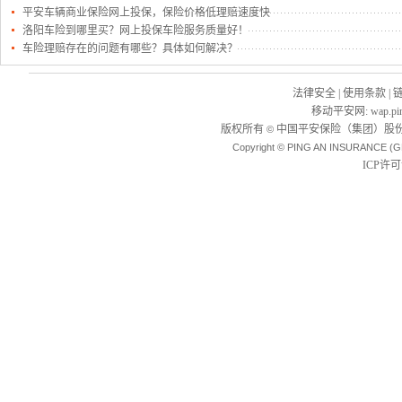
平安车辆商业保险网上投保，保险价格低理赔速度快
洛阳车险到哪里买？网上投保车险服务质量好！
车险理赔存在的问题有哪些？具体如何解决？
法律安全
|
使用条款
|
移动平安网
:
wap.pi
版权所有
中国平安保险（集团）股份
©
Copyright © PING AN INSURANCE (G
ICP许