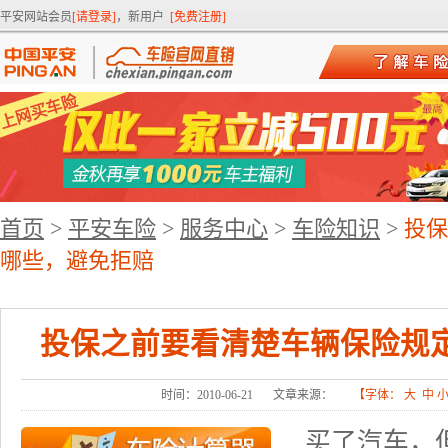
平安网站会员
[请登录]
，新用户
[免费注册]
首页
>
平安车险
>
服务中心
>
车险知识
>
投保
哪些，避免拒赔
投保之前要看清楚车辆保险规
时间：2010-06-21
文章来源：
【字体：
大
中
买了汽车，