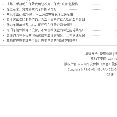
成都二手机动车保险费用轻松算，保费“神算”轻松做
在您看来，究竟哪家汽车保险公司好
东风本田crv很宽敞，网上为该车投保理赔速度快
专业汽车保险业务咨询，为车主量身打造合适的车险计划
代办车辆年检要小心，正规汽车保险公司有保障
海门车辆保险网上投保，不但价格便宜而且还能得奖品！
最佳的汽车保险查询系统给你最佳的服务，让你快速投保
车辆过户需要哪些手续？需要注意的问题的有哪些？
法律安全
|
使用条款
|
移动平安网
:
wap.pi
版权所有
中国平安保险（集团）股份
©
Copyright © PING AN INSURANCE (G
ICP许