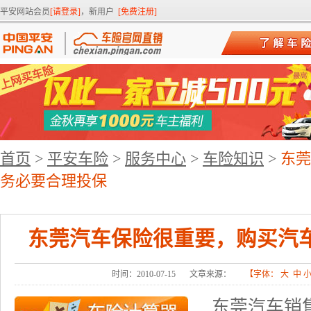
平安网站会员
[请登录]
，新用户
[免费注册]
首页
>
平安车险
>
服务中心
>
车险知识
>
东莞
务必要合理投保
东莞汽车保险很重要，购买汽
时间：2010-07-15
文章来源：
【字体：
大
中
东莞汽车销