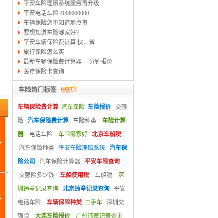
平安车险理赔系统服务再升级
平安电话车险 4008000000
车辆保险您不知道那点事
要想知道车险哪家好？
平安车辆保险费计算 快、省
旅行保险怎么买
最新车辆保险费计算器 一分钟报价
医疗保险卡查询
车险热门标签
车辆保险费计算
汽车保险
车险报价
交强
险
汽车保险费计算
车险种类
车险计算
器
电话车险
车险哪家好
北京车船税
汽车保险种类
平安车险理赔系统
汽车保
险公司
汽车保险计算器
平安车险查询
交强险多少钱
车船使用税
车船税
深
圳违章记录查询
北京违章记录查询
平安
电话车险
车辆保险种类
二手车
深圳交
强险
大连车险报价
广州违章记录查询