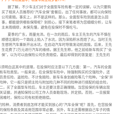
据了解，不少车主们对于全面型车险有着一定的误解，以为只要购
买了相关人员推荐的“
汽车全保
”套餐后，出了任何事故，都可以向保险
公司索赔。事实上，并不是这样的。那么，全面型车险到底是怎么回
事，都能提供哪些保障呢？别担心，接下来笔者将为您细细分析，让车
主未雨绸缪，未保先懂，避免在投保时不慎吃亏。
夏季的广东，雨量充沛。在一次的雨后，车主王先生的汽车不慎在
顺德北窖的一个路段上陷入了水坑，因为深陷积水而熄了火。当时王先
生想将汽车重新开出水坑，在启动汽车时导致发动机烧毁。后来，王先
生花费了2万元进行汽车的维修。据王先生称，他之前给新车购买了“全
保”，以为可以由保险公司负责赔偿，最后却得到的答复是：王先生的
主必须明白这其中的道理，在投保时应注意以下几方面：第一，汽车的全面
有车险类型。一般来说，在全保型车险中，除强制购买的交强险外，还
员责任险、
盗抢险
、不计免赔险、新车
车身划痕险
等几个险种。“全保”并
险种，它一般只是把主险与附加险几种不同的险种进行搭配的组合险，
二，买了全面型车险后，车主还要注意正确理赔。当您投保的车辆出现
关证据，并通知保险公司工作人员查勘现场，并定损。否则，一旦报案
困难时，保险公司有权拒绝赔偿。
的险种，消费者到底怎样才能买到放心的“汽车全保”呢？首先，在您投保
的保险条款及其适用范围非常必要。另外，车主还需根据自己车子的情