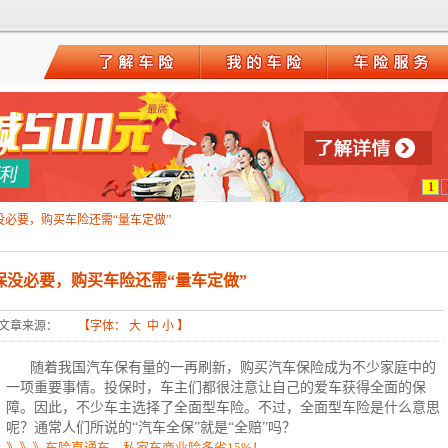
1
没必要，购买车险还需“量车定做”
保没必要，购买车险还需“量车定做”
文章来源：
【字体：
大
中
小
】
随着我国汽车保有量的一再刷新，购买汽车保险成为不少家庭中的
一项重要事情。投保时，车主们都很注意让自己的爱车获得全面的保
障。因此，不少车主选择了全面型车险。不过，全面型
车险
是什么意思
呢？通常人们所说的“汽车全保”就是“全赔”吗？
》》》车险直通车，私家车商业险多省15%！