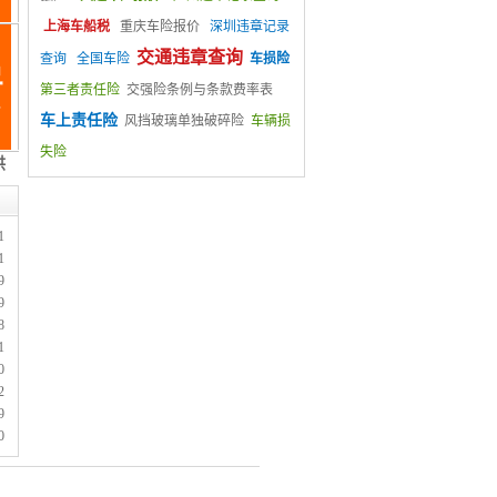
上海车船税
重庆车险报价
深圳违章记录
交通违章查询
查询
全国车险
车损险
第三者责任险
交强险条例与条款费率表
车上责任险
风挡玻璃单独破碎险
车辆损
失险
1
1
9
9
8
1
0
2
9
0