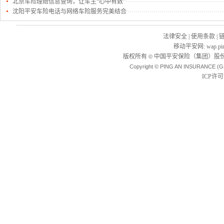
北京车险理赔信息查询，让车主“心中有数”
沈阳平安车险电话与网络车险服务完美结合
法律安全
|
使用条款
|
移动平安网
:
wap.pi
版权所有
中国平安保险（集团）股份
©
Copyright © PING AN INSURANCE (G
ICP许