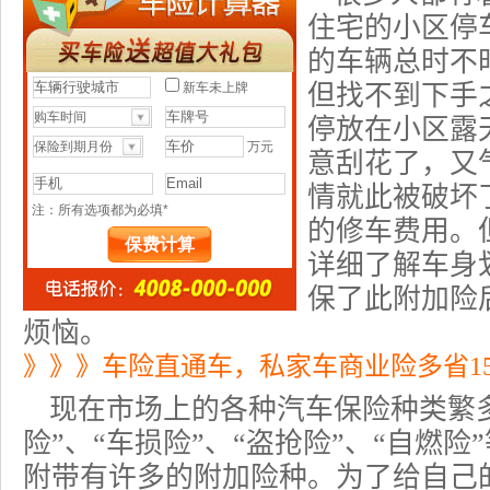
住宅的小区停
的车辆总时不
但找不到下手
停放在小区露
意刮花了，又
情就此被破坏
的修车费用。
详细了解车身
保了此附加险
烦恼。
》》》车险直通车，私家车商业险多省1
现在市场上的各种汽车保险种类繁
险”、“车损险”、“
盗抢险
”、“自燃险
附带有许多的附加险种。为了给自己