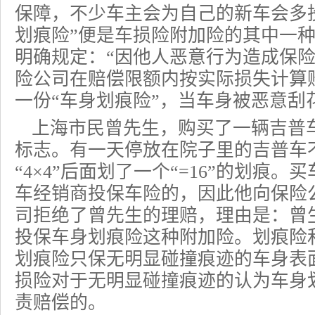
保障，不少车主会为自己的新车会多
划痕险”便是车损险附加险的其中一
明确规定：“因他人恶意行为造成保
险公司在赔偿限额内按实际损失计算
一份“
车身划痕险
”，当车身被恶意刮
上海市民曾先生，购买了一辆吉普车，
标志。有一天停放在院子里的吉普车
“4×4”后面划了一个“=16”的划痕
车经销商投保车险的，因此他向保险
司拒绝了曾先生的理赔，理由是：曾
投保车身划痕险这种附加险。划痕险
划痕险只保无明显碰撞痕迹的车身表
损险对于无明显碰撞痕迹的认为车身
责赔偿的。