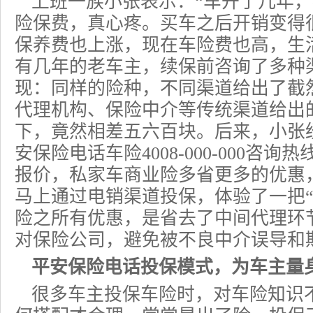
上班一族小张表示：“车开了几年
险保费，真心疼。买车之后开销变得
保养费也上涨，现在
车险费
也高，生
有几年的老车主，续保前咨询了多种
现：同样的险种，不同渠道给出了截然
代理机构、保险中介等传统渠道给出
下，竟然相差五六百块。后来，小张
安保险
电话车险
4008-000-000
咨询热
报价，私家车
商业险
多省更多的优惠
马上通过电销渠道投保，体验了一把“
险之所有优惠，是省去了中间代理环
对
保险公司
，避免被不良中介误导和
平安
保险电话
投保模式，为车主量
很多车主
投保车险
时，对车险知识