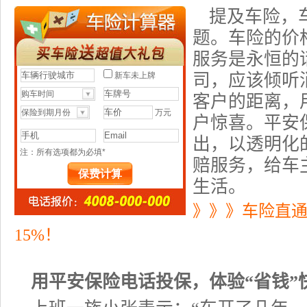
提及
车险，
题。车险的价
服务是永恒的
司，应该倾听
客户的距离，
户惊喜。
平安
出，以透明化
赔服务，给车
生活。
》》》车险直
15%！
用
平安保险电话
投保，体验“省钱”