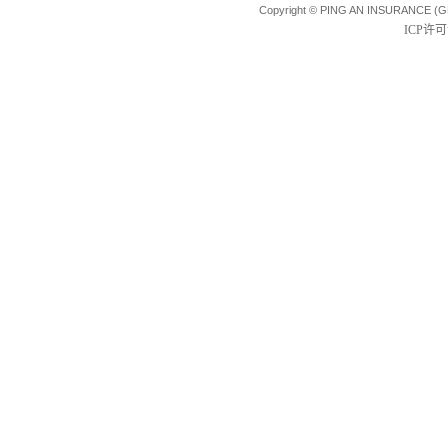
Copyright © PING AN INSURANCE (G
ICP许