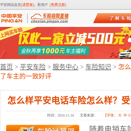
平安网站会员
[请登录]
，新用户
[免费注册]
首页
>
平安车险
>
服务中心
>
车险知识
>
怎么
了车主的一致好评
怎么样平安电话车险怎么样？受
时间：2010-11-16
文章来源：
【字体：
大
中
随着电销车