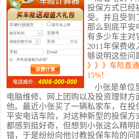
投保方式已经
受。并且受到
那么到底
平安
有多少车主对
2011年保费
够说明这些问
》》》车险直
15%！
小张是单位
电脑维修、网上团购以及投资理财方
他。最近小张买了一辆私家车，在
投
平安电话车险，对这种新型的投保方
都感到挺好奇，但想到小张这么精明
错，于是纷纷向他讨教投保车险的问