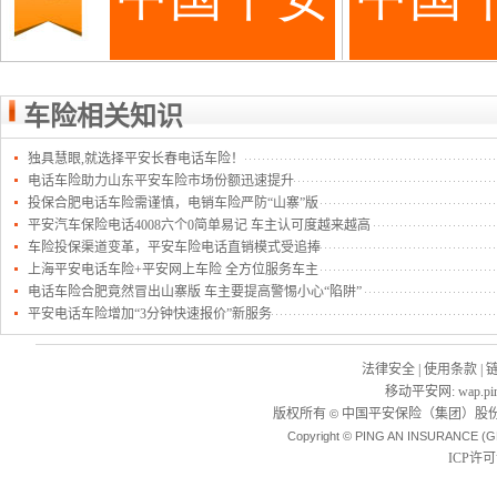
车险相关知识
独具慧眼,就选择平安长春电话车险！
电话车险助力山东平安车险市场份额迅速提升
投保合肥电话车险需谨慎，电销车险严防“山寨”版
平安汽车保险电话4008六个0简单易记 车主认可度越来越高
车险投保渠道变革，平安车险电话直销模式受追捧
上海平安电话车险+平安网上车险 全方位服务车主
电话车险合肥竟然冒出山寨版 车主要提高警惕小心“陷阱”
平安电话车险增加“3分钟快速报价”新服务
法律安全
|
使用条款
|
移动平安网
:
wap.pi
版权所有
中国平安保险（集团）股份
©
Copyright © PING AN INSURANCE (G
ICP许