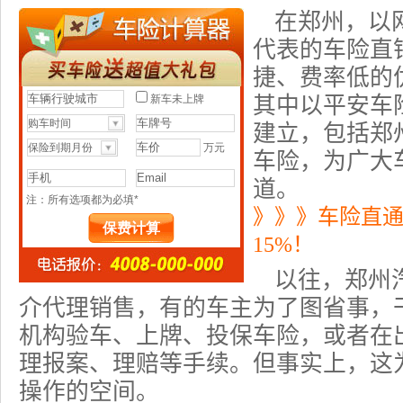
在郑州，以
代表的
车险
直
捷、费率低的
其中以平安车
建立，包括郑
车险，为广大
道。
》》》车险直
15%！
以往，郑州
介代理销售，有的车主为了图省事，
机构验车、上牌、
投保车险
，或者在
理报案、理赔等手续。但事实上，这
操作的空间。