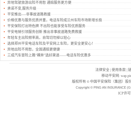
异地驾驶旅游出险不用愁 通赔服务更方便
承诺不变,服务升级
平安推出----非事故道路救援
价格优惠与服务优质并重，电话车险成兰州车险市场新增长极
平安保险打出特色牌 不出险也能享受车险优质服务
平安电销引领服务创新 推出非事故道路免费救援
年轻车主出险频率高，自驾切勿掉以轻心
选择郑州平安电话车险及平安网上车险，更安全更安心！
异地出险不用愁，全国通赔更便捷
三成汽车冒险上路“裸奔”选好渠道——电话车险优惠多
法律安全
|
使用条款
|
移动平安网
:
wap.pi
版权所有
中国平安保险（集团）股份
©
Copyright © PING AN INSURANCE (G
ICP许