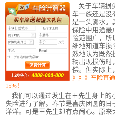
关于
车辆损
车一族还是没
是一头雾水。
保险中用途最
险范围广，所
细地知道车损
然地认为既然
辆出现损伤时
偿。但实际上
》》》车险直
15%！
我们可以通过发生在王先生身上的
失险进行了解。春节是喜庆团圆的日
洋洋。可是王先生却有点闹心。原来