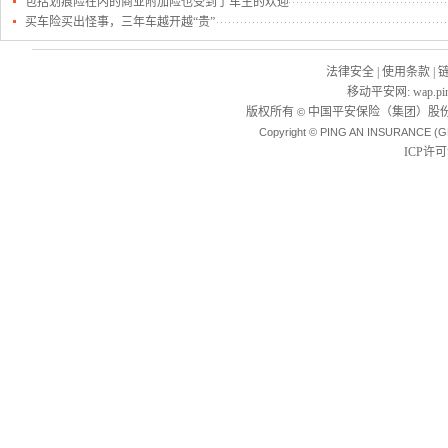
包括划痕险在内的商业附加险也受到了车主的欢迎
买车险买出怪事，三年车越开越“贵”
法律安全
|
使用条款
|
移动平安网
:
wap.pi
版权所有
中国平安保险（集团）股份
©
Copyright © PING AN INSURANCE (G
ICP许