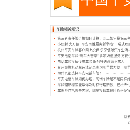
车险相关知识
第三者责任险价格如何计算，网上如何投保三
小信封 大方便--平安再推服务新举措“一袋式理
杭州平安车险客户网上投保 乐享低碳汽车生活
平安电话车险“爱车大管家” 多项增值服务 方便
电话车险接棒传统车险 服务升级理赔不求人
台州交警机动车违法记录查询哪里最方便，哪
为什么都选择平安电话车险？
平安电销车险如何办理，网销车险是不是同样
车险理赔秘笈能帮你及时获得理赔款，轻松应
车损险包括哪些内容，哪里投保车损险价格便
版
C