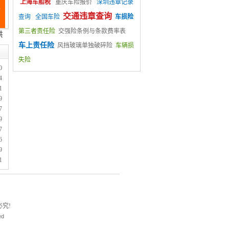
上海车船税
重庆车险报价
深圳违章记录
交通违章查询
查询
全国车险
车损险
第三者责任险
交强险条例与条款费率表
车上责任险
风挡玻璃单独破碎险
车辆损
失险
0
4
1
9
7
9
7
6
9
1
究!
ed