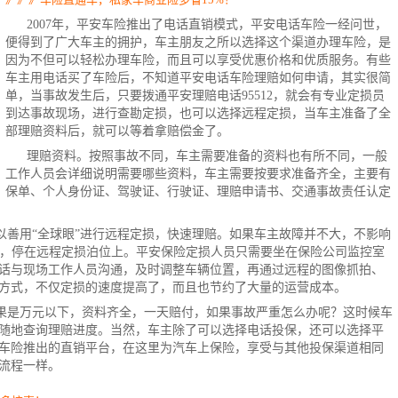
2007年，平安车险推出了电话直销模式，平安电话车险一经问世，
便得到了广大车主的拥护，车主朋友之所以选择这个渠道办理车险，是
因为不但可以轻松办理车险，而且可以享受优惠价格和优质服务。有些
车主用电话买了
车险
后，不知道平安
电话车险
理赔如何申请，其实很简
单，当事故发生后，只要拨通平安理赔电话
95512
，就会有专业定损员
到达事故现场，进行查勘定损，也可以选择远程定损，当车主准备了全
部理赔资料后，就可以等着拿赔偿金了。
理赔资料。按照事故不同，车主需要准备的资料也有所不同，一般
工作人员会详细说明需要哪些资料，车主需要按要求准备齐全，主要有
保单、个人身份证、驾驶证、行驶证、理赔申请书、交通事故责任认定
以善用“全球眼”进行远程定损，快速理赔。如果车主故障并不大，不影响
店，停在远程定损泊位上。平安保险定损人员只需要坐在保险公司监控室
话与现场工作人员沟通，及时调整车辆位置，再通过远程的图像抓拍、
方式，不仅定损的速度提高了，而且也节约了大量的运营成本。
果是万元以下，资料齐全，一天赔付，如果事故严重怎么办呢？这时候车
随地查询理赔进度。当然，车主除了可以选择
电话投保
，还可以选择平
平安车险推出的直销平台，在这里为汽车上保险，享受与其他投保渠道相同
流程一样。