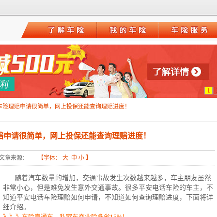
1
车险理赔申请很简单，网上投保还能查询理赔进度！
赔申请很简单，网上投保还能查询理赔进度！
文章来源：
【字体：
大
中
小
】
随着汽车数量的增加，交通事故发生次数越来越多，车主朋友虽然
非常小心，但是难免发生意外交通事故。很多
平安电话
车险的车主，不
知道
平安电话
车险理赔
如何申请，不知道如何查询理赔进度，下面将详
细介绍。
》》》车险直通车，私家车商业险多省15%！