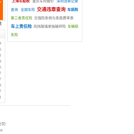
上海车船税
重庆车险报价
深圳违章记录
交通违章查询
查询
全国车险
车损险
第三者责任险
交强险条例与条款费率表
车上责任险
风挡玻璃单独破碎险
车辆损
失险
9
6
1
3
5
7
7
8
7
1
究!
ed