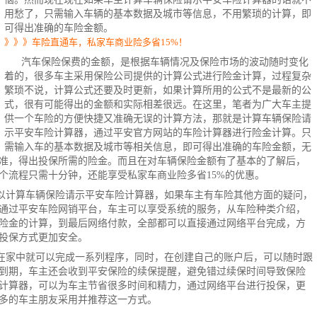
用愁了，只需输入车辆的基本数据及城市等信息，不用繁琐的计算，即
可得出准确的车险金额。
》》》车险直通车，私家车商业险多省15%！
汽车保险
保费的金额，是根据车辆情况及保险市场的波动随时变化
着的，很多车主采用保险公司提供的计算公式进行险金计算，过程复杂
繁琐不说，计算公式还要及时更新，如果计算所用的公式不是最新的公
式，很有可能得出的金额和实际相差很远。在这里，笔者为广大车主提
供一个车险的方便快捷又准确无误的计算方法，那就是计算车辆保险请
示平安车险计算器，通过平安官方网站的
车险计算
器进行险金计算。只
需输入车的基本数据及城市等相关信息，即可得出准确的车险金额，无
准，得出投保所需的险金。而且在对车辆保险金额有了基本的了解后，
个流程只需十分钟，还能享受私家车
商业险
多省15%的优惠。
以计算车辆保险请示平安车险计算器，如果车主有车险其他方面的疑问，
通过平安车险网销平台，车主可以享受系统的服务，从车险种类介绍，
险金的计算，到最后网络付款，全部都可以直接通过网络平台完成，方
投保方式更加安全。
在家中就可以完成一系列程序，同时，在创建自己的账户后，可以随时跟
到期，车主还会收到平安保险的续保提醒，避免错过续保时间导致保险
计算器，可以为车主节省很多时间和精力，通过网络平台进行投保，更
多的车主朋友采用并推荐这一方式。