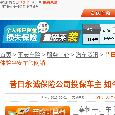
平安网站会员
[请登录]
，新用户
[免费注册]
找回报价
|
支付保费
|
推荐好友
首页
>
平安车险
>
服务中心
>
汽车资讯
>
昔
体验平安车险网销
昔日永诚保险公司投保车主 如
时间：2010-09-01
文章来源：
【字体：
大
中
案例一：车