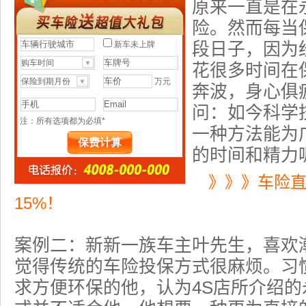
原来一直是在
险
。然而每当
段日子，因为
花很多时间在
奔波，身心俱
问：如今科学
一种方法能为
的时间和精力
》》》车险
15%！
案例二：新新一族车主叶先生，喜欢
觉得传统的车险投保方式很麻烦。习
求方便环保的他，认为4S店所介绍