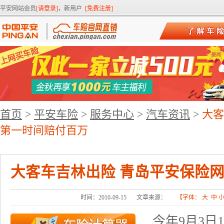
平安网站会员
[请登录]
，新用户
[免费注册]
首页
>
平安车险
>
服务中心
>
汽车资讯
>
大客
第一时间赔付百万
大客车吉林出险 青岛平安保险
时间：2010-09-15
文章来源：
【字体：
大
中
今年9月3日