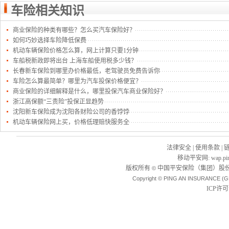
车险相关知识
商业保险的种类有哪些？怎么买汽车保险好？
如何巧妙选择车险降低保费
机动车辆保险价格怎么算，网上计算只要1分钟
车船税新政即将出台 上海车船使用税多少钱？
长春新车保险到哪里办价格最低，老驾驶员免费告诉你
车险怎么算最简单？哪里为汽车投保价格便宜？
商业保险的详细解释是什么，哪里投保汽车商业保险好？
浙江高保额“三责险”投保正显趋势
沈阳新车保险成为沈阳各财险公司的香饽饽
机动车辆保险网上买，价格低理赔快服务全
法律安全
|
使用条款
|
移动平安网
:
wap.pi
版权所有
中国平安保险（集团）股份
©
Copyright © PING AN INSURANCE (G
ICP许