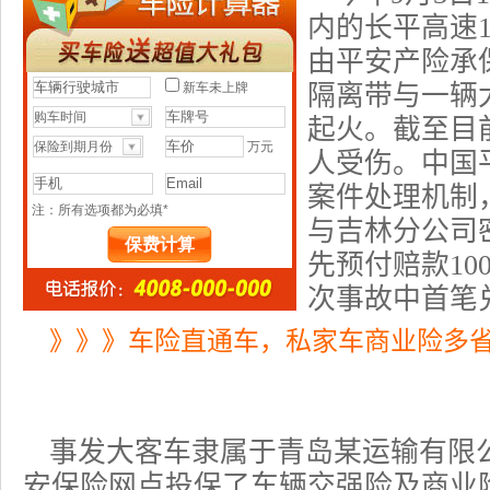
内的长平高速1
由平安产险承
隔离带与一辆
起火。截至目前
人受伤。中国
案件处理机制
与吉林分公司
先预付赔款10
次事故中首笔
》》》车险直通车，私家车商业险多省
事发大客车隶属于青岛某运输有限
安保险网点投保了车辆交强险及
商业