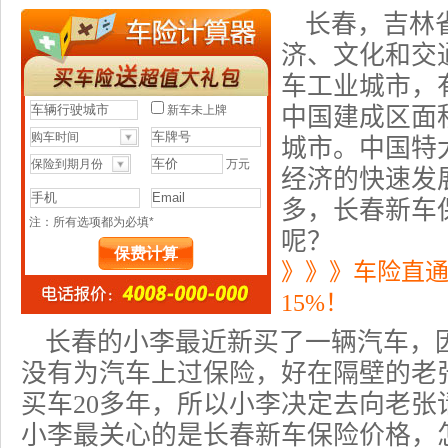
长春，吉林
济、文化和交
车工业城市，
中国建成区面
城市。中国特
经济的快速发
多，长春
新车
呢？
》》》车险直
15%！
长春的小李最近新买了一辆汽车，
没有为汽车上过保险，好在隔壁的老
买车20多年，所以小李决定去向老张
小李最关心的是长春新车
保险价格
，