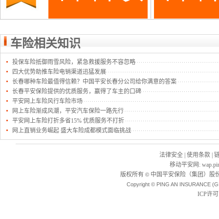
车险相关知识
投保车险抵御雨雪风险，紧急救援服务不容忽略
四大优势助推车险电销渠道迅猛发展
长春哪种车险最值得信赖？中国平安长春分公司给你满意的答案
长春平安保险提供的优质服务，赢得了车主的口碑
平安网上车险风行车险市场
网上车险渐成风潮，平安汽车保险一路先行
平安网上车险打折多省15% 优质服务不打折
网上直销业务崛起 盛大车险成都模式面临挑战
法律安全
|
使用条款
|
移动平安网
:
wap.pi
版权所有
中国平安保险（集团）股份
©
Copyright © PING AN INSURANCE (G
ICP许