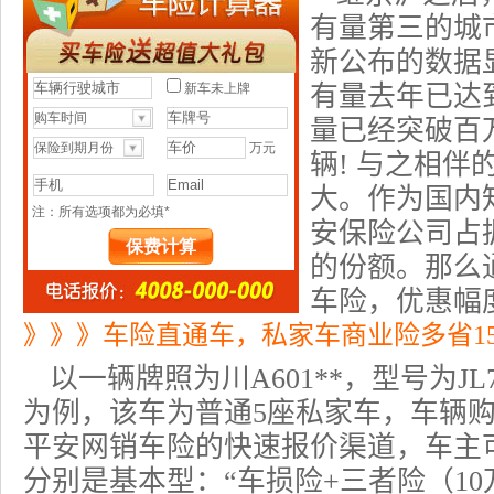
有量第三的城
新公布的数据
有量去年已达到
量已经突破百万
辆! 与之相伴
大。作为国内
安保险
公司占
的份额。那么
车险
，优惠幅
》》》车险直通车，私家车商业险多省1
以一辆牌照为川A601**，型号为JL
为例，该车为普通5座私家车，车辆购置
平安网
销车险的快速报价渠道，车主
分别是基本型：“车损险+三者险（10