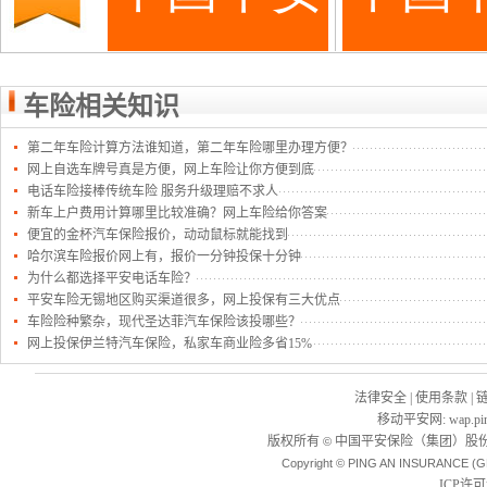
车险相关知识
第二年车险计算方法谁知道，第二年车险哪里办理方便？
网上自选车牌号真是方便，网上车险让你方便到底
电话车险接棒传统车险 服务升级理赔不求人
新车上户费用计算哪里比较准确？网上车险给你答案
便宜的金杯汽车保险报价，动动鼠标就能找到
哈尔滨车险报价网上有，报价一分钟投保十分钟
为什么都选择平安电话车险？
平安车险无锡地区购买渠道很多，网上投保有三大优点
车险险种繁杂，现代圣达菲汽车保险该投哪些？
网上投保伊兰特汽车保险，私家车商业险多省15%
法律安全
|
使用条款
|
移动平安网
:
wap.pi
版权所有
中国平安保险（集团）股份
©
Copyright © PING AN INSURANCE (G
ICP许