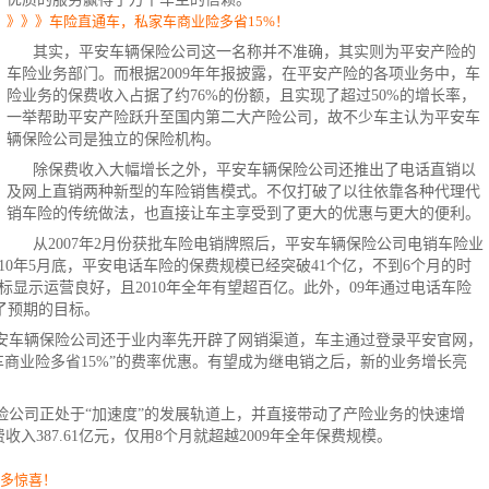
》》》车险直通车，私家车商业险多省15%！
其实，平安车辆
保险公司
这一名称并不准确，其实则为平安产险的
车险业务部门。而根据2009年年报披露，在平安产险的各项业务中，车
险业务的保费收入占据了约76%的份额，且实现了超过50%的增长率，
一举帮助平安产险跃升至国内第二大产险公司，故不少车主认为平安车
辆保险公司是独立的保险机构。
除保费收入大幅增长之外，平安车辆保险公司还推出了电话直销以
及网上直销两种新型的车险销售模式。不仅打破了以往依靠各种代理代
销车险的传统做法，也直接让车主享受到了更大的优惠与更大的便利。
从2007年2月份获批车险电销牌照后，平安车辆保险公司电销车险业
0年5月底，
平安电话
车险的保费规模已经突破41个亿，不到6个月的时
显示运营良好，且2010年全年有望超百亿。此外，09年通过
电话车险
到了预期的目标。
安车辆保险公司还于业内率先开辟了网销渠道，车主通过登录平安官网，
车
商业险
多省15%”的费率优惠。有望成为继电销之后，新的业务增长亮
险公司正处于“加速度”的发展轨道上，并直接带动了产险业务的快速增
入387.61亿元，仅用8个月就超越2009年全年保费规模。
更多惊喜！