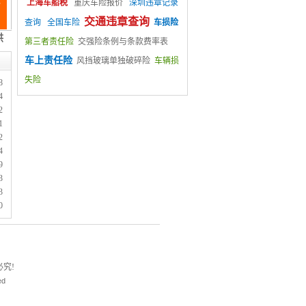
上海车船税
重庆车险报价
深圳违章记录
交通违章查询
查询
全国车险
车损险
第三者责任险
交强险条例与条款费率表
车上责任险
风挡玻璃单独破碎险
车辆损
失险
8
4
2
1
2
4
9
3
3
0
究!
ed