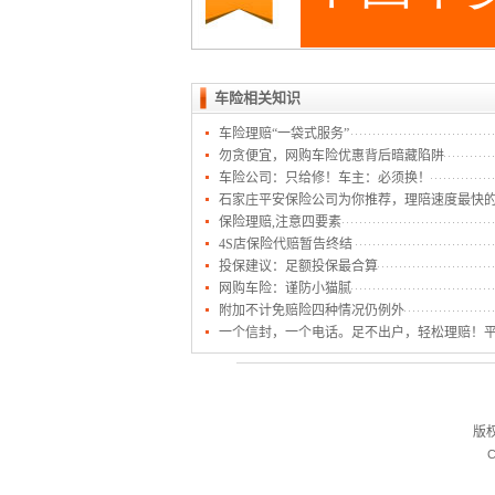
车险相关知识
车险理赔“一袋式服务”
勿贪便宜，网购车险优惠背后暗藏陷阱
车险公司：只给修！车主：必须换！
石家庄平安保险公司为你推荐，理陪速度最快
保险理赔,注意四要素
4S店保险代赔暂告终结
投保建议：足额投保最合算
网购车险：谨防小猫腻
附加不计免赔险四种情况仍例外
一个信封，一个电话。足不出户，轻松理赔！平
版
C