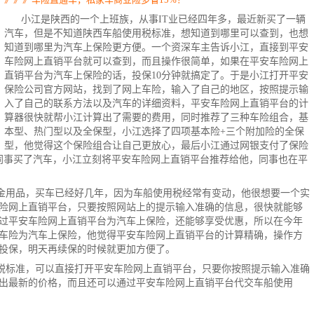
小江是陕西的一个上班族，从事IT业已经四年多，最近新买了一辆
汽车，但是不知道陕西车船使用税标准，想知道到哪里可以查到，也想
知道到哪里为汽车上保险更方便。一个资深车主告诉小江，直接到平安
车险
网上直销平台就可以查到，而且操作很简单，如果在平安车险网上
直销平台为汽车上保险的话，投保10分钟就搞定了。于是小江打开
平安
保险
公司官方网站，找到了
网上车险
，输入了自己的地区，按照提示输
入了自己的联系方法以及汽车的详细资料，平安车险网上直销平台的计
算器很快就帮小江计算出了需要的费用，同时推荐了三种车险组合，基
本型、热门型以及全保型，小江选择了四项基本险+三个附加险的全保
型，他觉得这个保险组合让自己更放心，最后小江通过
网银
支付了
保险
同事买了汽车，小江立刻将平安车险网上直销平台推荐给他，同事也在
平
金用品，买车已经好几年，因为车船使用税经常有变动，他很想要一个实
险网上直销平台，只要按照网站上的提示输入准确的信息，很快就能够
过平安车险网上直销平台为汽车上保险，还能够享受优惠，所以在今年
车险为汽车上保险，他觉得平安车险网上直销平台的计算精确，操作方
投保，明天再续保的时候就更加方便了。
税标准，可以直接打开平安车险网上直销平台，只要你按照提示输入准确
出最新的价格，而且还可以通过平安车险网上直销平台代交车船使用