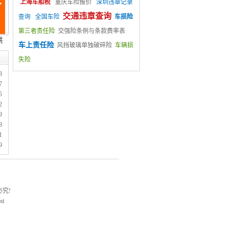
上海车船税
重庆车险报价
深圳违章记录
交通违章查询
查询
全国车险
车损险
第三者责任险
交强险条例与条款费率表
车上责任险
风挡玻璃单独破碎险
车辆损
失险
8
7
5
2
9
8
1
9
究!
ed