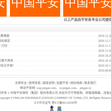
缴费难题
2010-12-2
轻松搞定
2010-12-1
一刀切
2010-11-1
2010-11-0
2010-10-2
优惠不再有
2010-10-1
时尚又环保！
2010-10-1
2010-08-0
法律安全
|
使用条款
|
链接说明
|
加盟平安
|
网站地图
|
联系我们
移动平安网
:
wap.pingan.com
、
m.pingan.com
、
pingan.cn
权所有
中国平安保险（集团）股份有限公司 未经许可不得复制、转载或摘编，违者必
©
opyright © PING AN INSURANCE (GROUP) COMPANY OF CHINA ,LTD. All Rights Reserv
ICP许可证号
粤ICP备06118290号