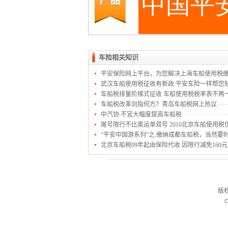
车险相关知识
平安保险网上平台，为您解决上海车船使用税
武汉车船使用税征收有新政 平安车险一样帮您
车船税排量阶梯式征收 车船使用税税率表不再
车船税改革剑指何方？青岛车船税网上热议
中汽协:不宜大幅度提高车船税
尾号限行不比奥运单双号 2010北京车船使用税
“平安中国游系列”之:缴纳成都车船税，当然要
北京车船税09年起由保险代收 因限行减免160元
版
C