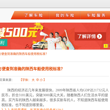
1
方便查到准确的陕西车船使用税标准？
方便查到准确的陕西车船使用税标准？
文章来源：
【字体：
大
中
小
】
陕西的经济近几年来发展很快，2009年陕西省人均GDP达21732元人
民币，折合3181美元，突破3000美元大关，随着陕西人们生活水平的提
高，买汽车的陕西人越来越多，很多买新车的人，不知道陕西
车船使用
税
标准，也不知道到哪里查。
》》》车险直通车，私家车商业险多省15%！