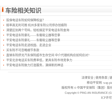
车险相关知识
投保电话车险如何保障权益？
赔率高无利可图 杭州多家车险公司停办划痕险
清楚区别两个号码，轻松搞定平安电话车险查询
平安电话车险豪礼——车载吸尘器等您拿
平安电话车险豪礼——车载吸尘器等您拿
平安电话车险走进校园、走进企业
买车险不可忽略细节条款
直销车险挤兑汽车保险超市生存空间 中介代理机构应如何应对?
平安北京电话买车险费率低，更具车险市场竞争力
平安电话车险致力打造服务，演绎新的神话
法律安全
|
使用条款
|
移动平安网
:
wap.pi
版权所有
中国平安保险（集团）股份
©
Copyright © PING AN INSURANCE (G
ICP许