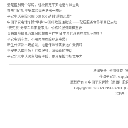
清楚区别两个号码，轻松搞定平安电话车险查询
来电“油”礼 平安车险每天送出一吨油
平安电话车险4008-000-000 劲刮“超值风暴”
中国平安电话车险“牵手”中国邮政速递物流 ——配送服务合作项目已启动
“麦兜族”分享车险那些事儿：价格和服务同样重要
直销车险挤兑汽车保险超市生存空间 中介代理机构应如何应对?
平安电销车主，不用再为理赔那点事愁？
新生代催熟市场前景，电话保险销售渠道广受青睐
平安电话车险致力打造服务，演绎新的神话
平安北京电话买车险费率低，更具车险市场竞争力
法律安全
|
使用条款
|
移动平安网
:
wap.pi
版权所有
中国平安保险（集团）股份
©
Copyright © PING AN INSURANCE (G
ICP许