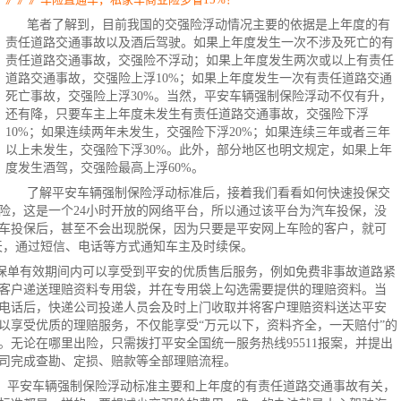
笔者了解到，目前我国的交强险浮动情况主要的依据是上年度的有
责任道路交通事故以及酒后驾驶。如果上年度发生一次不涉及死亡的有
责任道路交通事故，交强险不浮动；如果上年度发生两次或以上有责任
道路交通事故，交强险上浮10%；如果上年度发生一次有责任道路交通
死亡事故，交强险上浮30%。当然，平安车辆强制保险浮动不仅有升，
还有降，只要车主上年度未发生有责任道路交通事故，交强险下浮
10%；如果连续两年未发生，交强险下浮20%；如果连续三年或者三年
以上未发生，交强险下浮30%。此外，部分地区也明文规定，如果上年
度发生酒驾，交强险最高上浮60%。
了解平安车辆
强制保险
浮动标准后，接着我们看看如何快速投保交
险
，这是一个24小时开放的网络平台，所以通过该平台为汽车投保，没
车投保后，甚至不会出现脱保，因为只要是平安网上车险的客户，就可
0天，通过短信、电话等方式通知车主及时续保。
保单有效期间内可以享受到平安的优质售后服务，例如免费非事故道路紧
客户递送理赔资料专用袋，并在专用袋上勾选需要提供的理赔资料。当
电话后，快递公司投递人员会及时上门收取并将客户理赔资料送达平安
以享受优质的理赔服务，不仅能享受“万元以下，资料齐全，一天赔付”的
无论在哪里出险，只需拨打平安全国统一服务热线95511报案，并提出
司完成查勘、定损、赔款等全部理赔流程。
，平安
车辆强制保险
浮动标准主要和上年度的有责任道路交通事故有关，