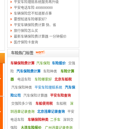
平安车险理赔系统服务再升级
平安电话车险 4008000000
车辆保险您不知道那点事
要想知道车险哪家好？
平安车辆保险费计算 快、省
旅行保险怎么买
最新车辆保险费计算器 一分钟报价
医疗保险卡查询
车险热门标签
车辆保险费计算
汽车保险
车险报价
交强
险
汽车保险费计算
车险种类
车险计算
器
电话车险
车险哪家好
北京车船税
汽车保险种类
平安车险理赔系统
汽车保
险公司
汽车保险计算器
平安车险查询
交强险多少钱
车船使用税
车船税
深
圳违章记录查询
北京违章记录查询
平安
电话车险
车辆保险种类
二手车
深圳交
强险
大连车险报价
广州违章记录查询