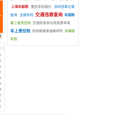
上海车船税
重庆车险报价
深圳违章记录
交通违章查询
查询
全国车险
车损险
第三者责任险
交强险条例与条款费率表
车上责任险
风挡玻璃单独破碎险
车辆损
失险
5
6
6
2
9
8
4
0
2
2