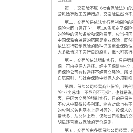
第一，交强险不属《社会保险法》的
营风险等政策支持措施，交强险显然也不
第二，交强险是依法实行强制保险的
保险合同自愿订立”。第136条规定了
的险种的保险条款和保险费率，应当报国
中国保监会监管的范围是商业保险，既然
依法实行强制保险的险种仍属商业保险性
大多数情况下实行自愿原则，但也可实行
第三，交强险依法强制实行，只是强
保，可由投保人选择。经中国保监会批准
但保险公司有权选择不经营交强险。所以
自愿原则，与社会保险中参保人必须到唯
第四，保险公司经营商业保险，理应
险“业务总体上不盈利不亏损”，也就是
衷，是因为交强险强制实行，目的是保护
不应从中获得较多利润。笔者对此也有不
的权利义务也基本上是对等的，投保人的
费就多，从总体上看，保险公司收取的交
明显违背商业保险的等价原则。
第五，交强险由多家保险公司经营，