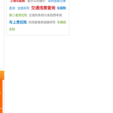
上海车船税
重庆车险报价
深圳违章记录
交通违章查询
查询
全国车险
车损险
第三者责任险
交强险条例与条款费率表
车上责任险
风挡玻璃单独破碎险
车辆损
失险