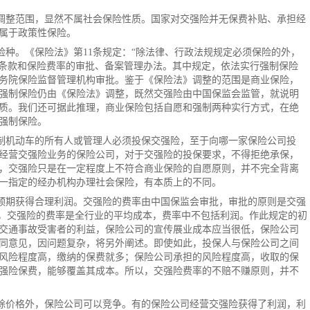
调整范围，显然不属社会保险性质。国家对交强险并无保费补贴、承担经
属于政策性保险。
险种。《保险法》第11条规定：“除法律、行政法规规定必须保险的外，
保险条款和保险费率的审批、备案管理办法。其中规定，依法实行强制保险
务院保险监督管理机构审批。鉴于《保险法》调整的范围是商业保险，
强制保险仍由《保险法》调整，既然交强险由中国保监会监管，就说明
质。我们还可据此推理，商业保险包括自愿和强制两种实行方式，在绝
强制保险。
制机动车的所有人或管理人必须投保交强险，至于向哪一家保险公司投
经营交强险业务的保险公司，对于交强险的投保要求，不得拒绝承保，
，交强险只是在一定程度上不符合商业保险的自愿原则，并不完全背离
一指定的经办机构办理社会保险，有本质上的不同。
预期获得合理利润。交强险的费率由中国保监会审批，审批的原则是交强
说，交强险的费率是全行业的平均成本，费率中不包括利润。作此规定的初
交通事故受害者的利益，保险公司的宣传展业成本应当很低，保险公司
同意见，因问题复杂，将另外阐述。即使如此，投保人与保险公司之间
风险程度高，缴纳的保费就多；保险公司承担的风险程度高，收取的保
强险保费，能够覆盖其成本。所以，
交强险费率
的不赔不赚原则，并不
除价格外，保险公司可以竞争。有的保险公司经营交强险获得了利润，利