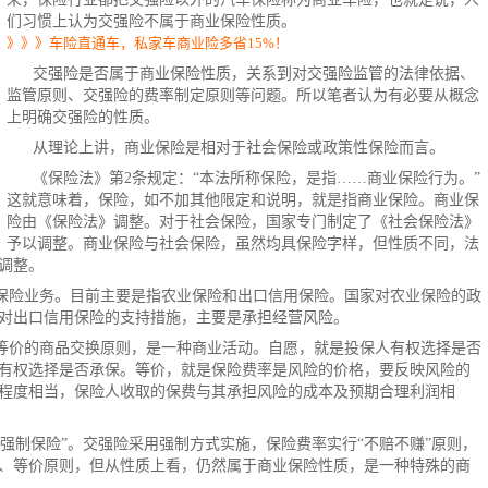
们习惯上认为交强险不属于商业保险性质。
》》》车险直通车，私家车商业险多省15%！
交强险是否属于商业保险性质，关系到对交强险监管的法律依据、
监管原则、交强险的费率制定原则等问题。所以笔者认为有必要从概念
上明确交强险的性质。
从理论上讲，商业保险是相对于社会保险或政策性保险而言。
《保险法》第2条规定：“本法所称保险，是指……商业保险行为。”
这就意味着，保险，如不加其他限定和说明，就是指商业保险。商业保
险由《保险法》调整。对于社会保险，国家专门制定了《社会保险法》
予以调整。商业保险与社会保险，虽然均具保险字样，但性质不同，法
调整。
保险业务。目前主要是指农业保险和出口信用保险。国家对农业保险的政
对出口信用保险的支持措施，主要是承担经营风险。
等价的商品交换原则，是一种商业活动。自愿，就是投保人有权选择是否
有权选择是否承保。等价，就是
保险费
率是风险的价格，要反映风险的
程度相当，保险人收取的保费与其承担风险的成本及预期合理利润相
强制保险
”。交强险采用强制方式实施，保险费率实行“不赔不赚”原则，
、等价原则，但从性质上看，仍然属于商业保险性质，是一种特殊的商