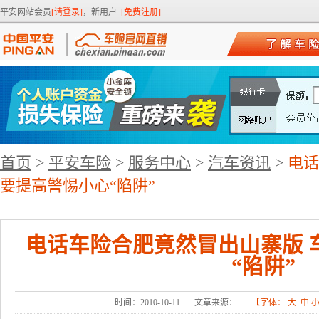
平安网站会员
[请登录]
，新用户
[免费注册]
首页
>
平安车险
>
服务中心
>
汽车资讯
>
电话
要提高警惕小心“陷阱”
电话车险合肥竟然冒出山寨版 
“陷阱”
时间：2010-10-11
文章来源：
【字体：
大
中