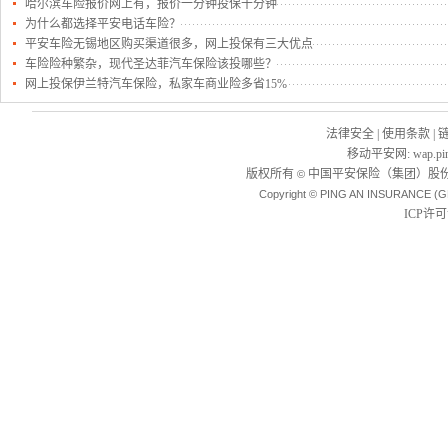
哈尔滨车险报价网上有，报价一分钟投保十分钟
为什么都选择平安电话车险？
平安车险无锡地区购买渠道很多，网上投保有三大优点
车险险种繁杂，现代圣达菲汽车保险该投哪些？
网上投保伊兰特汽车保险，私家车商业险多省15%
法律安全
|
使用条款
|
移动平安网
:
wap.pi
版权所有
中国平安保险（集团）股份
©
Copyright © PING AN INSURANCE (G
ICP许