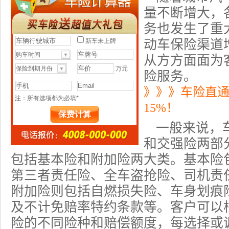
量不断增大，
务也发生了重
动车保险
渠道
从方方面面为
险服务。
》》》车险直
15%！
一般来说，
和交强险两部
包括基本险和附加险两大类。基本险
第三者责任险
、全车
盗抢险
、司机责
附加险则包括自燃损失险、
车身划痕
及
不计免赔率
特约条款等。客户可以
险的不同险种和赔偿额度，每选择或