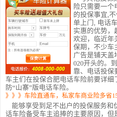
险
只需要一个
的投保事宜,
单上门, 电话
实惠的优势，
欢迎，临近年
保期，不少车
广告是铺天盖地
020开头的。
靠、
电话投保
车主们在投保合肥电话车险前要详细
防“山寨”版电话车险。
》》》车险直通车，私家车商业险多省1
能够享受到足不出户的投保服务和
话车险备受车主追捧的主要原因，但