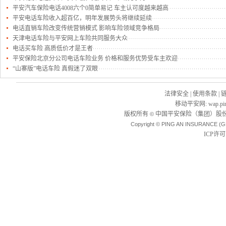
平安汽车保险电话4008六个0简单易记 车主认可度越来越高
平安电话车险收入超百亿，明年发展势头将继续延续
电话直销车险改变传统营销模式 影响车险领域竞争格局
天津电话车险与平安网上车险共同服务大众
电话买车险 高质低价才是王者
平安保险北京分公司电话车险业务 价格和服务优势受车主欢迎
“山寨版”电话车险 真假迷了双眼
法律安全
|
使用条款
|
移动平安网
:
wap.pi
版权所有
中国平安保险（集团）股份
©
Copyright © PING AN INSURANCE (G
ICP许