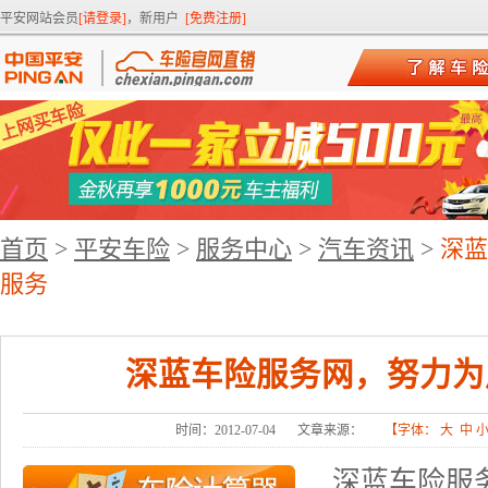
平安网站会员
[请登录]
，新用户
[免费注册]
首页
>
平安车险
>
服务中心
>
汽车资讯
>
深蓝
服务
深蓝车险服务网，努力为
时间：2012-07-04
文章来源：
【字体：
大
中
深蓝车险服