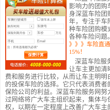
影响力的团购
身深蓝车险团
年，专注于车
种车险团购模
各种车险问题
》》》车险直
15%！
深蓝
车险
服
让车主更加清
费和服务进行比较，从而让车主明明
的
投保车险
的选择。它只代表消费者
保险公司的利益。深蓝车险服务网努
过网络将广大车主组织起来，集体与
权，以期在一定程度上改善广大车主