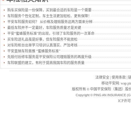
购车买保险是一份保障，买到最合适的车险是一个需要
车险服务个性化定制，车主生活更加轻松、更有保障！
平安车险服务如何？ 从价格及理赔服务这两方面来分辨
最低车险并不一定最好，车险服务质量才是关键
平安“蜜蜂服务标准”的出现，引领了车险服务的一次革命
买车险送礼品虽是好事，但车险服务不能放松
对车险柜台出单学习培训认真落实、严加考核
平安直销车险首推 “蜜蜂服务标准”
先赔付后修车服务是平安保险公司理赔服务的再度升级
车险联盟的建立，有利于提高我国车险的服务质量
法律安全
|
使用条款
|
移动平安网
:
wap.pi
版权所有
中国平安保险（集团）股份
©
Copyright © PING AN INSURANCE (G
ICP许